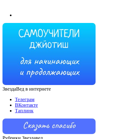
ЗвездаВед в интернете
Телеграм
ВКонтакте
Таплинк
Рубрики Звездавед