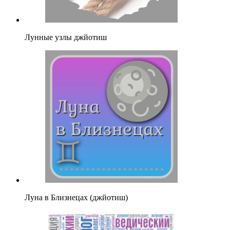
Лунные узлы джйотиш
Луна в Близнецах (джйотиш)