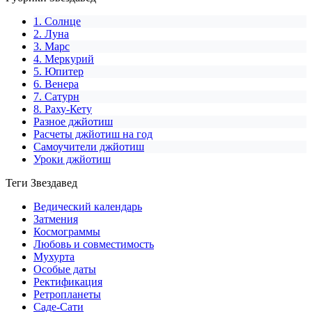
1. Солнце
2. Луна
3. Марс
4. Меркурий
5. Юпитер
6. Венера
7. Сатурн
8. Раху-Кету
Разное джйотиш
Расчеты джйотиш на год
Самоучители джйотиш
Уроки джйотиш
Теги Звездавед
Ведический календарь
Затмения
Космограммы
Любовь и совместимость
Мухурта
Особые даты
Ректификация
Ретропланеты
Саде-Сати