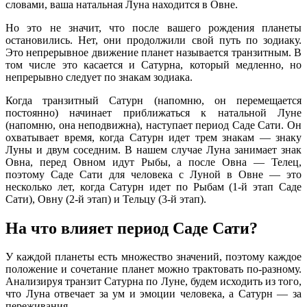
словами, ваша натальная Луна находится в Овне.
Но это не значит, что после вашего рождения планеты
остановились. Нет, они продолжили свой путь по зодиаку.
Это непрерывное движение планет называется транзитным. В
том числе это касается и Сатурна, который медленно, но
непрерывно следует по знакам зодиака.
Когда транзитный Сатурн (напомню, он перемещается
постоянно) начинает приближаться к натальной Луне
(напомню, она неподвижна), наступает период Саде Сати. Он
охватывает время, когда Сатурн идет трем знакам — знаку
Луны и двум соседним. В нашем случае Луна занимает знак
Овна, перед Овном идут Рыбы, а после Овна — Телец,
поэтому Саде Сати для человека с Луной в Овне — это
несколько лет, когда Сатурн идет по Рыбам (1-й этап Саде
Сати), Овну (2-й этап) и Тельцу (3-й этап).
На что влияет период Саде Сати?
У каждой планеты есть множество значений, поэтому каждое
положение и сочетание планет можно трактовать по-разному.
Анализируя транзит Сатурна по Луне, будем исходить из того,
что Луна отвечает за ум и эмоции человека, а Сатурн — за
переживания.