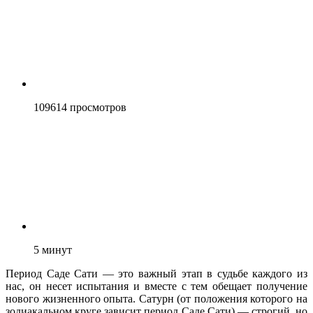
109614
просмотров
5
минут
Период Саде Сати — это важный этап в судьбе каждого из
нас, он несет испытания и вместе с тем обещает получение
нового жизненного опыта. Сатурн (от положения которого на
зодиакальном круге зависит период Саде Сати) — строгий, но