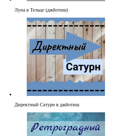
Луна в Тельце (джйотиш)
Директный Сатурн в джйотиш