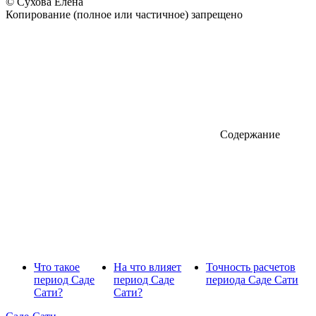
© Сухова Елена
Копирование (полное или частичное) запрещено
Содержание
Что такое
На что влияет
Точность расчетов
период Саде
период Саде
периода Саде Сати
Сати?
Сати?