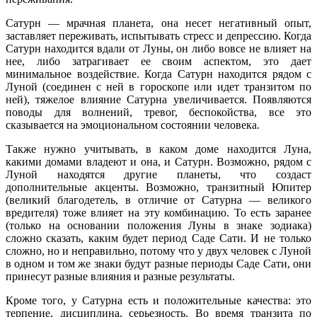
Сатурн — мрачная планета, она несет негативный опыт,
заставляет переживать, испытывать стресс и депрессию. Когда
Сатурн находится вдали от Луны, он либо вовсе не влияет на
нее, либо затрагивает ее своим аспектом, это дает
минимальное воздействие. Когда Сатурн находится рядом с
Луной (соединен с ней в гороскопе или идет транзитом по
ней), тяжелое влияние Сатурна увеличивается. Появляются
поводы для волнений, тревог, беспокойства, все это
сказывается на эмоциональном состоянии человека.
Также нужно учитывать, в каком доме находится Луна,
какими домами владеют и она, и Сатурн. Возможно, рядом с
Луной находятся другие планеты, что создаст
дополнительные акценты. Возможно, транзитный Юпитер
(великий благодетель, в отличие от Сатурна — великого
вредителя) тоже влияет на эту комбинацию. То есть заранее
(только на основании положения Луны в знаке зодиака)
сложно сказать, каким будет период Саде Сати. И не только
сложно, но и неправильно, потому что у двух человек с Луной
в одном и том же знаки будут разные периоды Саде Сати, они
принесут разные влияния и разные результаты.
Кроме того, у Сатурна есть и положительные качества: это
терпение, дисциплина, серьезность. Во время транзита по