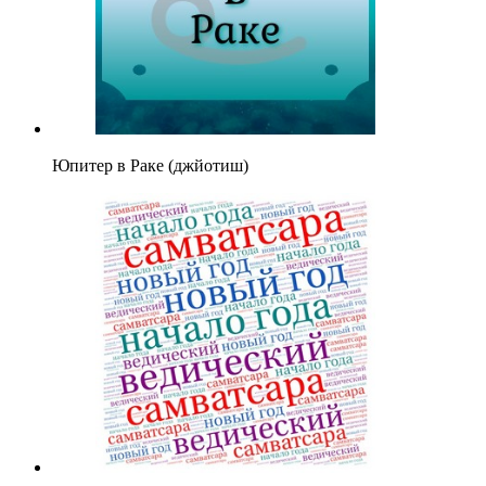
Юпитер в Раке (джйотиш)