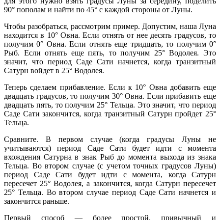
для этого нужно взять градусы Луны за середину, поделить
90° пополам и найти по 45° с каждой стороны от Луны.
Чтобы разобраться, рассмотрим пример. Допустим, наша Луна
находится в 10° Овна. Если отнять от нее десять градусов, то
получим 0° Овна. Если отнять еще тридцать, то получим 0°
Рыб. Если отнять еще пять, то получим 25° Водолея. Это
значит, что период Саде Сати начнется, когда транзитный
Сатурн войдет в 25° Водолея.
Теперь сделаем прибавление. Если к 10° Овна добавить еще
двадцать градусов, то получим 30° Овна. Если прибавить еще
двадцать пять, то получим 25° Тельца. Это значит, что период
Саде Сати закончится, когда транзитный Сатурн пройдет 25°
Тельца.
Сравните. В первом случае (когда градусы Луны не
учитываются) период Саде Сати будет идти с момента
вхождения Сатурна в знак Рыб до момента выхода из знака
Тельца. Во втором случае (с учетом точных градусов Луны)
период Саде Сати будет идти с момента, когда Сатурн
пересечет 25° Водолея, а закончится, когда Сатурн пересечет
25° Тельца. Во втором случае период Саде Сати начнется и
закончится раньше.
Первый способ — более простой, привычный и