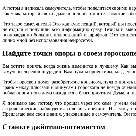
А потом я написала самоучитель, чтобы поделиться своими нар
как маяк, который светит даже в полной темноте. Помогает об
Что такое самоучитель? Это как курс лекций, который вы посе
не ездили и получили всю информацию сразу. Тезисы и выво
неоправданно больших иллюстраций и шрифтов. Это концент
лично мной без использования нейросетей.
Найдите точки опоры в своем гороскоп
Вы хотите понять, когда жизнь изменится к лучшему. Как вы
замучены чередой неурядиц. Вам нужны ориентиры, когда черн
Чтобы гороскоп помог разобраться с кризисом, нужно понять 
грань между плюсами и минусами гороскопа не всегда очевид
неблагоприятного дома находится в благоприятном. Думали, ис
Я понимаю вас, потому что прошла через это сама: у меня б
астрологические наблюдения сплелись воедино. И я могу по
Предлагаю вам свои знания, упакованные в самоучитель. Он п
Станьте джйотиш-оптимистом