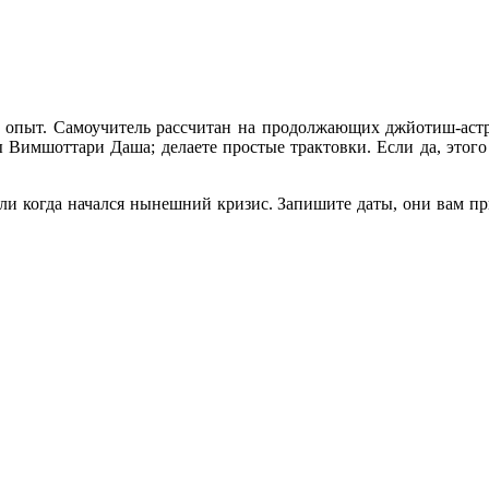
й опыт. Самоучитель рассчитан на продолжающих джйотиш-астро
ды Вимшоттари Даша; делаете простые трактовки. Если да, этог
когда начался нынешний кризис. Запишите даты, они вам приг