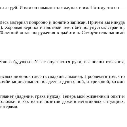
ки людей. И вам он поможет так же, как и им. Потому что он —
! Весь материал подробно и понятно записан. Причем вы никуда
. Хорошая верстка и плотный текст без полупустых страниц,
20-летний опыт погружения в джйотиш. Самоучитель написан
етлого будущего. У вас опускаются руки, вы полны отчаяния,
кислых лимонов сделать сладкий лимонад. Проблема в том, что
омбинации: планета владеет и душтханой, и триконой; хозяин
планет (падение, граха-йудха). Теперь мой жизненный опыт и
 соломки и как найти позитив даже в негативных ситуациях.
потерями.