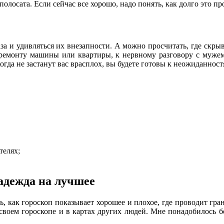
олосата. Если сейчас все хорошо, надо понять, как долго это про
а и удивляться их внезапности. А можно просчитать, где скры
у ремонту машины или квартиры, к нервному разговору с мужем
гда не застанут вас врасплох, вы будете готовы к неожиданност
телях;
надежда на лучшее
ь, как гороскоп показывает хорошее и плохое, где проводит гр
своем гороскопе и в картах других людей. Мне понадобилось бо