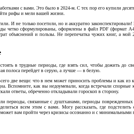
аботками с вами. Это было в 2024-м. С тех пор его купили десят
ойти рифы и мели вашей жизни.
тили. И не только посетили, но и аккуратно законспектировали
ды четко сформулированы, оформлены в файл PDF (формат А4)
рат объяснений и пользы. Не перепечатка чужих книг, а мой 
е
стоять в трудные периоды, где взять сил, чтобы дожить до св
ая полоса перейдет в серую, а лучше — в белую.
всего две вещи: что в нем может приносить проблемы и как из 
на. Вспомните, как вы недоумевали, когда встречали спорные к
кали ответы, обреченно откладывали гороскоп в сторону.
ыли периоды, связанные с душтханами, периоды поврежденных 
делиться всем этим с вами. Могу рассказать, где подстелить
оможет вам пройти через кризисы осознанно и с минимальными 