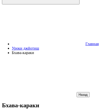
Главная
Уроки джйотиш
Бхава-караки
Назад
Бхава-караки