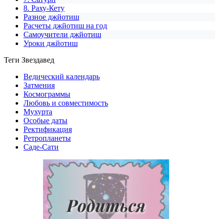
8. Раху-Кету
Разное джйотиш
Расчеты джйотиш на год
Самоучители джйотиш
Уроки джйотиш
Теги Звездавед
Ведический календарь
Затмения
Космограммы
Любовь и совместимость
Мухурта
Особые даты
Ректификация
Ретропланеты
Саде-Сати