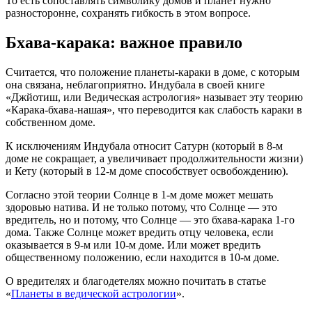
То есть сопоставлять символику домов и планет нужно
разносторонне, сохранять гибкость в этом вопросе.
Бхава-карака: важное правило
Считается, что положение планеты-караки в доме, с которым
она связана, неблагоприятно. Индубала в своей книге
«Джйотиш, или Ведическая астрология» называет эту теорию
«Карака-бхава-нашая», что переводится как слабость караки в
собственном доме.
К исключениям Индубала относит Сатурн (который в 8-м
доме не сокращает, а увеличивает продолжительности жизни)
и Кету (который в 12-м доме способствует освобождению).
Согласно этой теории Солнце в 1-м доме может мешать
здоровью натива. И не только потому, что Солнце — это
вредитель, но и потому, что Солнце — это бхава-карака 1-го
дома. Также Солнце может вредить отцу человека, если
оказывается в 9-м или 10-м доме. Или может вредить
общественному положению, если находится в 10-м доме.
О вредителях и благодетелях можно почитать в статье
«
Планеты в ведической астрологии
».