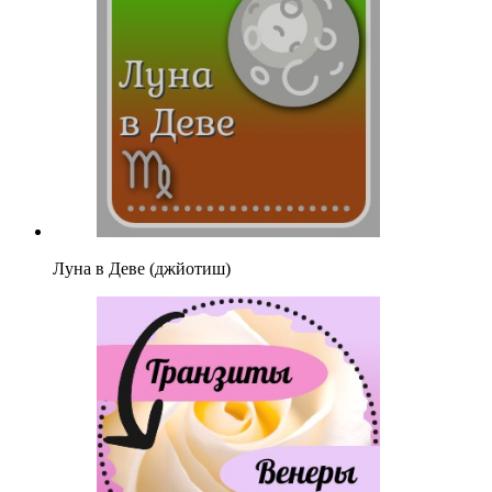
Луна в Деве (джйотиш)