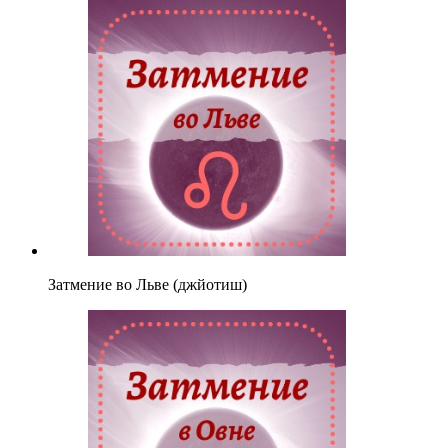
Затмение во Льве (джйотиш)