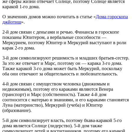
же сферы жизни отвечает Солнце, поэтому Солнце является
каракой 1-го дома.
О значениях домов можно почитать в статье «
Дома гороскопа
джйотиш
».
2-й дом связан с деньгами и речью. Финансы в гороскопе
показаны Юпитером, а вербальные способности —
Меркурием, поэтому Юпитер и Меркурий выступают в роли
карак 2-го дома.
3-й дом символизируют решимость и младших братьев-сестер.
За это же отвечает и Марс, поэтому он — карака 3-го дома.
Также каракой 3-го дома может быть Меркурий, поскольку
оба они отвечают за общительность и любознательность.
4-й дом связан с имуществом человека (движимым и
недвижимым), поэтому его караками являются Венера
(транспорт) и Марс (собственность). Также 4-й дом
соотносится с матерью и знаниями, и его караками становятся
Луна (материнство), Меркурий (учеба) и Юпитер
(образование).
5-й дом символизирует власть, поэтому бхава-каракой 5-го
дома является Солнце (лидерство). 5-й дом также
символизирует детей и воспитанников, поэтому его каракой