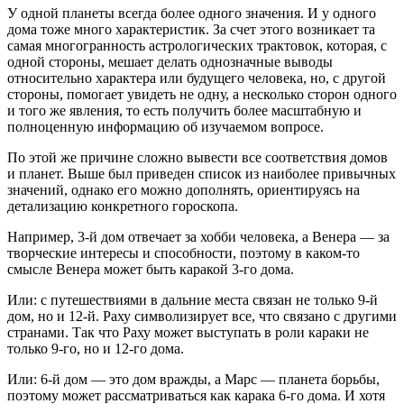
У одной планеты всегда более одного значения. И у одного
дома тоже много характеристик. За счет этого возникает та
самая многогранность астрологических трактовок, которая, с
одной стороны, мешает делать однозначные выводы
относительно характера или будущего человека, но, с другой
стороны, помогает увидеть не одну, а несколько сторон одного
и того же явления, то есть получить более масштабную и
полноценную информацию об изучаемом вопросе.
По этой же причине сложно вывести все соответствия домов
и планет. Выше был приведен список из наиболее привычных
значений, однако его можно дополнять, ориентируясь на
детализацию конкретного гороскопа.
Например, 3-й дом отвечает за хобби человека, а Венера — за
творческие интересы и способности, поэтому в каком-то
смысле Венера может быть каракой 3-го дома.
Или: с путешествиями в дальние места связан не только 9-й
дом, но и 12-й. Раху символизирует все, что связано с другими
странами. Так что Раху может выступать в роли караки не
только 9-го, но и 12-го дома.
Или: 6-й дом — это дом вражды, а Марс — планета борьбы,
поэтому может рассматриваться как карака 6-го дома. И хотя