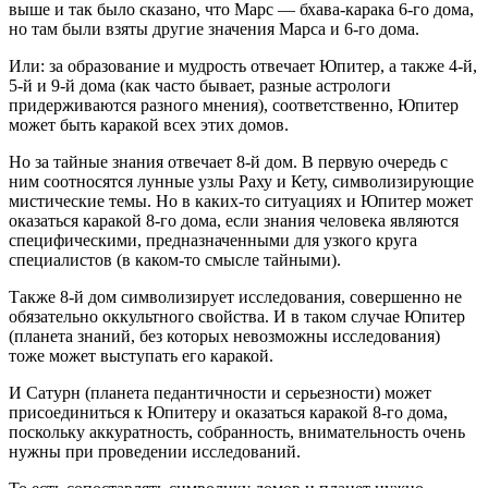
выше и так было сказано, что Марс — бхава-карака 6-го дома,
но там были взяты другие значения Марса и 6-го дома.
Или: за образование и мудрость отвечает Юпитер, а также 4-й,
5-й и 9-й дома (как часто бывает, разные астрологи
придерживаются разного мнения), соответственно, Юпитер
может быть каракой всех этих домов.
Но за тайные знания отвечает 8-й дом. В первую очередь с
ним соотносятся лунные узлы Раху и Кету, символизирующие
мистические темы. Но в каких-то ситуациях и Юпитер может
оказаться каракой 8-го дома, если знания человека являются
специфическими, предназначенными для узкого круга
специалистов (в каком-то смысле тайными).
Также 8-й дом символизирует исследования, совершенно не
обязательно оккультного свойства. И в таком случае Юпитер
(планета знаний, без которых невозможны исследования)
тоже может выступать его каракой.
И Сатурн (планета педантичности и серьезности) может
присоединиться к Юпитеру и оказаться каракой 8-го дома,
поскольку аккуратность, собранность, внимательность очень
нужны при проведении исследований.