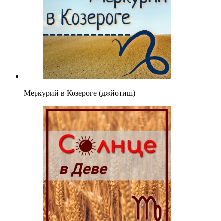
Меркурий в Козероге (джйотиш)