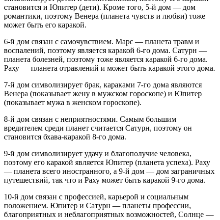
становится и Юпитер (дети). Кроме того, 5-й дом — дом
романтики, поэтому Венера (планета чувств и любви) тоже
может быть его каракой.
6-й дом связан с самочувствием. Марс — планета травм и
воспалений, поэтому является каракой 6-го дома. Сатурн —
планета болезней, поэтому тоже является каракой 6-го дома.
Раху — планета отравлений и может быть каракой этого дома.
7-й дом символизирует брак, караками 7-го дома являются
Венера (показывает жену в мужском гороскопе) и Юпитер
(показывает мужа в женском гороскопе).
8-й дом связан с неприятностями. Самым большим
вредителем среди планет считается Сатурн, поэтому он
становится бхава-каракой 8-го дома.
9-й дом символизирует удачу и благополучие человека,
поэтому его каракой является Юпитер (планета успеха). Раху
— планета всего иностранного, а 9-й дом — дом заграничных
путешествий, так что и Раху может быть каракой 9-го дома.
10-й дом связан с профессией, карьерой и социальным
положением. Юпитер и Сатурн — планеты профессии,
благоприятных и неблагоприятных возможностей, Солнце —