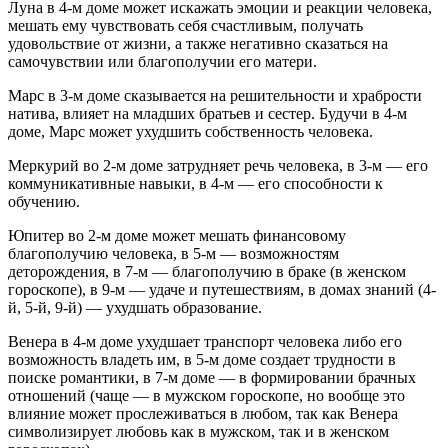
Луна в 4-м доме может искажать эмоции и реакции человека,
мешать ему чувствовать себя счастливым, получать
удовольствие от жизни, а также негативно сказаться на
самочувствии или благополучии его матери.
Марс в 3-м доме сказывается на решительности и храбрости
натива, влияет на младших братьев и сестер. Будучи в 4-м
доме, Марс может ухудшить собственность человека.
Меркурий во 2-м доме затрудняет речь человека, в 3-м — его
коммуникативные навыки, в 4-м — его способности к
обучению.
Юпитер во 2-м доме может мешать финансовому
благополучию человека, в 5-м — возможностям
деторождения, в 7-м — благополучию в браке (в женском
гороскопе), в 9-м — удаче и путешествиям, в домах знаний (4-
й, 5-й, 9-й) — ухудшать образование.
Венера в 4-м доме ухудшает транспорт человека либо его
возможность владеть им, в 5-м доме создает трудности в
поиске романтики, в 7-м доме — в формировании брачных
отношений (чаще — в мужском гороскопе, но вообще это
влияние может прослеживаться в любом, так как Венера
символизирует любовь как в мужском, так и в женском