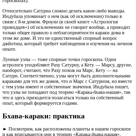
гороскопах).
Относительно Сатурна сложно делать какие-либо выводы.
Индубала упоминает о нем (как об исключении) только в
связи с 8-м домом. Фроули (в своей книге «Астрология
провидцев») об исключениях не говорит вообще, а приводит
только общее правило о неблагоприятности караки дома в
этом же доме. И это не единственный спорный вопрос
джйотиш, который требует наблюдения и изучения на личном
опыте.
Лунные узлы — тоже спорные точки гороскопа. Одни
астрологи уподобляют Раху Сатурну, а Кету — Марсу, другие,
наоборот, считают, что Раху похож на Марс, Кету — на
Сатурн. Соответственно, узлы могут быть дополнительными
караками для тех же домов, что и Марс с Сатурном, но вместе
с тем узлы имеют и собственные значения. Индубала пишет,
что узлы не попадают под теорию «Карака-бхава-нашая», так
что и здесь приходится полагаться только на собственный
опыт, который формируется годами.
Бхава-караки: практика
► Посмотрим, как расположены планеты в нашем гороскопе
и как вписываются они в теорию «Карака-бхава-нашая».