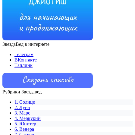
ЗвездаВед в интернете
Телеграм
ВКонтакте
Таплинк
Рубрики Звездавед
1. Солнце
2. Луна
3. Марс
4. Меркурий
5. Юпитер
6. Венера
7. Сатурн