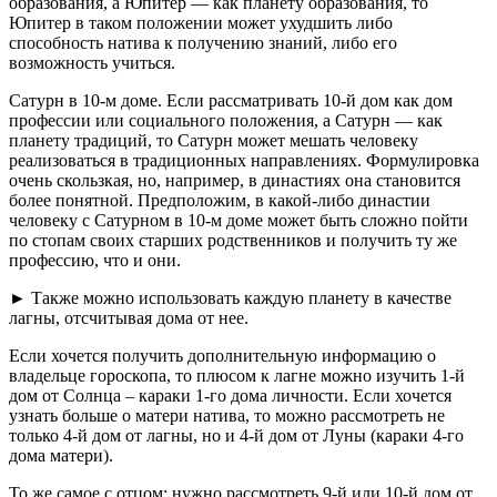
образования, а Юпитер — как планету образования, то
Юпитер в таком положении может ухудшить либо
способность натива к получению знаний, либо его
возможность учиться.
Сатурн в 10-м доме. Если рассматривать 10-й дом как дом
профессии или социального положения, а Сатурн — как
планету традиций, то Сатурн может мешать человеку
реализоваться в традиционных направлениях. Формулировка
очень скользкая, но, например, в династиях она становится
более понятной. Предположим, в какой-либо династии
человеку с Сатурном в 10-м доме может быть сложно пойти
по стопам своих старших родственников и получить ту же
профессию, что и они.
► Также можно использовать каждую планету в качестве
лагны, отсчитывая дома от нее.
Если хочется получить дополнительную информацию о
владельце гороскопа, то плюсом к лагне можно изучить 1-й
дом от Солнца – караки 1-го дома личности. Если хочется
узнать больше о матери натива, то можно рассмотреть не
только 4-й дом от лагны, но и 4-й дом от Луны (караки 4-го
дома матери).
То же самое с отцом: нужно рассмотреть 9-й или 10-й дом от