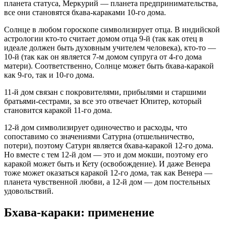
планета статуса, Меркурий — планета предпринимательства,
все они становятся бхава-караками 10-го дома.
Солнце в любом гороскопе символизирует отца. В индийской
астрологии кто-то считает домом отца 9-й (так как отец в
идеале должен быть духовным учителем человека), кто-то —
10-й (так как он является 7-м домом супруга от 4-го дома
матери). Соответственно, Солнце может быть бхава-каракой
как 9-го, так и 10-го дома.
11-й дом связан с покровителями, прибылями и старшими
братьями-сестрами, за все это отвечает Юпитер, который
становится каракой 11-го дома.
12-й дом символизирует одиночество и расходы, что
сопоставимо со значениями Сатурна (отшельничество,
потери), поэтому Сатурн является бхава-каракой 12-го дома.
Но вместе с тем 12-й дом — это и дом мокши, поэтому его
каракой может быть и Кету (освобождение). И даже Венера
тоже может оказаться каракой 12-го дома, так как Венера —
планета чувственной любви, а 12-й дом — дом постельных
удовольствий.
Бхава-караки: применение