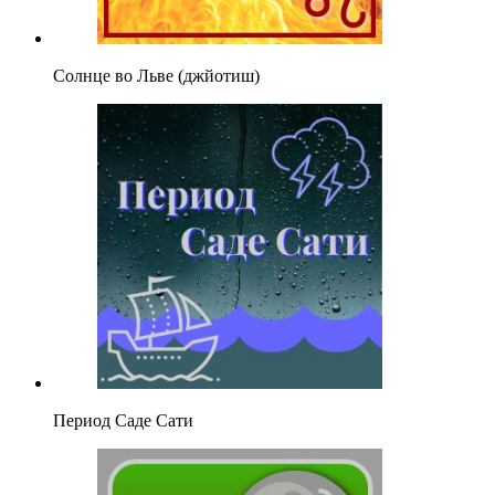
Солнце во Льве (джйотиш)
Период Саде Сати