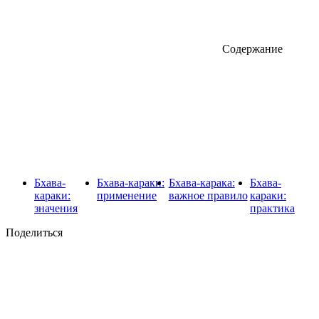
Содержание
Бхава-
Бхава-караки:
Бхава-карака:
Бхава-
караки:
применение
важное правило
караки:
значения
практика
Поделиться