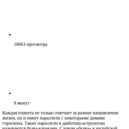
18663
просмотра
9
минут
Каждая планета не только отвечает за разные направления
жизни, но и имеет параллели с некоторыми домами
гороскопа. Такие параллели в джйотиш-астрологии
называются бхава-караками. Словом «бхава» в индийской