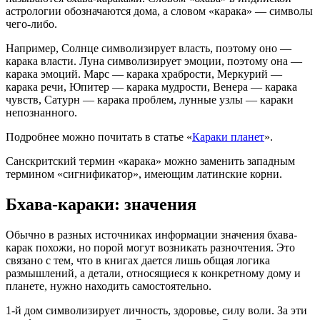
астрологии обозначаются дома, а словом «карака» — символы
чего-либо.
Например, Солнце символизирует власть, поэтому оно —
карака власти. Луна символизирует эмоции, поэтому она —
карака эмоций. Марс — карака храбрости, Меркурий —
карака речи, Юпитер — карака мудрости, Венера — карака
чувств, Сатурн — карака проблем, лунные узлы — караки
непознанного.
Подробнее можно почитать в статье «
Караки планет
».
Санскритский термин «карака» можно заменить западным
термином «сигнификатор», имеющим латинские корни.
Бхава-караки: значения
Обычно в разных источниках информации значения бхава-
карак похожи, но порой могут возникать разночтения. Это
связано с тем, что в книгах дается лишь общая логика
размышлений, а детали, относящиеся к конкретному дому и
планете, нужно находить самостоятельно.
1-й дом символизирует личность, здоровье, силу воли. За эти