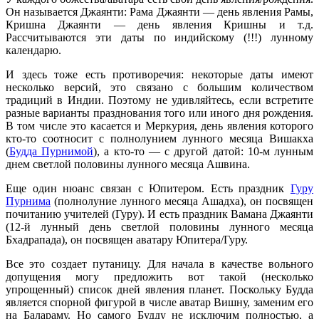
Он называется Джаянти: Рама Джаянти — день явления Рамы,
Кришна Джаянти — день явления Кришны и т.д.
Рассчитываются эти даты по индийскому (!!!) лунному
календарю.
И здесь тоже есть противоречия: некоторые даты имеют
несколько версий, это связано с большим количеством
традиций в Индии. Поэтому не удивляйтесь, если встретите
разные варианты празднования того или иного дня рождения.
В том числе это касается и Меркурия, день явления которого
кто-то соотносит с полнолунием лунного месяца Вишакха
(
Будда Пурнимой
), а кто-то — с другой датой: 10-м лунным
днем светлой половины лунного месяца Ашвина.
Еще один нюанс связан с Юпитером. Есть праздник
Гуру
Пурнима
(полнолуние лунного месяца Ашадха), он посвящен
почитанию учителей (Гуру). И есть праздник Вамана Джаянти
(12-й лунный день светлой половины лунного месяца
Бхадрапада), он посвящен аватару Юпитера/Гуру.
Все это создает путаницу. Для начала в качестве вольного
допущения могу предложить вот такой (несколько
упрощенный) список дней явления планет. Поскольку Будда
является спорной фигурой в числе аватар Вишну, заменим его
на Балараму. Но самого Будду не исключим полностью, а