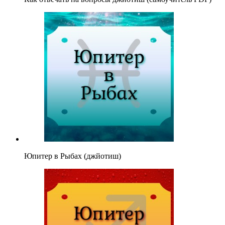
Юпитер в Рыбах (джйотиш)