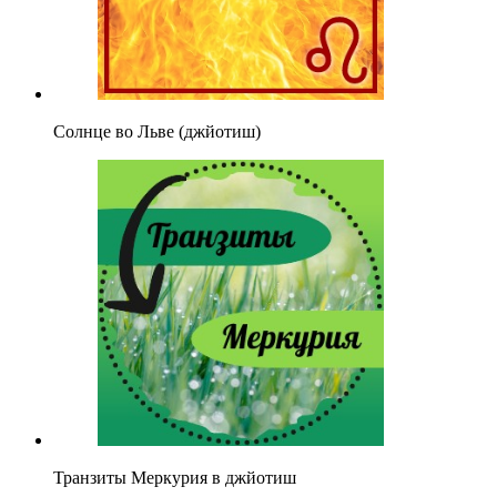
Солнце во Льве (джйотиш)
Транзиты Меркурия в джйотиш