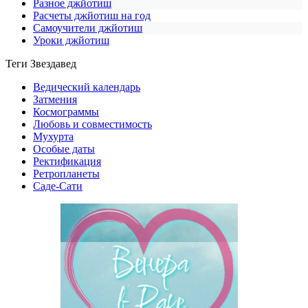
Разное джйотиш
Расчеты джйотиш на год
Самоучители джйотиш
Уроки джйотиш
Теги Звездавед
Ведический календарь
Затмения
Космограммы
Любовь и совместимость
Мухурта
Особые даты
Ректификация
Ретропланеты
Саде-Сати