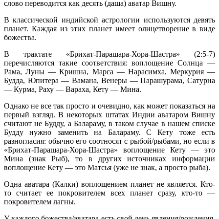
слово переводится как десять (даша) аватар Вишну.
В классической индийской астрологии используются девять
планет. Каждая из этих планет имеет олицетворение в виде
божества.
В трактате «Брихат-Парашара-Хора-Шастра» (2:5-7)
перечисляются такие соответствия: воплощение Солнца —
Рама, Луны — Кришна, Марса — Нарасимха, Меркурия —
Будда, Юпитера — Вамана, Венеры — Парашурама, Сатурна
— Курма, Раху — Вараха, Кету — Мина.
Однако не все так просто и очевидно, как может показаться на
первый взгляд. В некоторых штатах Индии аватаром Вишну
считают не Будду, а Балараму, в таком случае в нашем списке
Будду нужно заменить на Балараму. С Кету тоже есть
разногласия: обычно его соотносят с рыбой/рыбами, но если в
«Брихат-Парашара-Хора-Шастра» воплощение Кету — это
Мина (знак Рыб), то в других источниках информации
воплощение Кету — это Матсья (уже не знак, а просто рыба).
Одна аватара (Калки) воплощением планет не является. Кто-
то считает ее покровителем всех планет сразу, кто-то —
покровителем лагны.
У каждого божества/аватара есть свой день явления/рождения.