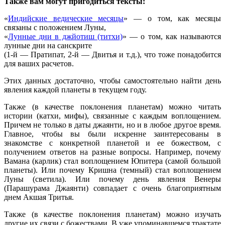
Также вам могут пригодиться тексты:
«
Индийские ведические месяцы
» — о том, как месяцы
связаны с положением Луны,
«
Лунные дни в джйотиш (титхи)
» — о том, как называются
лунные дни на санскрите
(1-й — Пратипат, 2-й — Двитья и т.д.), что тоже понадобится
для ваших расчетов.
Этих данных достаточно, чтобы самостоятельно найти день
явления каждой планеты в текущем году.
Также (в качестве поклонения планетам) можно читать
истории (катхи, мифы), связанные с каждым воплощением.
Причем не только в даты джаянти, но и в любое другое время.
Главное, чтобы вы были искренне заинтересованы в
знакомстве с конкретной планетой и ее божеством, с
получением ответов на разные вопросы. Например, почему
Вамана (карлик) стал воплощением Юпитера (самой большой
планеты). Или почему Кришна (темный) стал воплощением
Луны (светила). Или почему день явления Венеры
(Парашурама Джаянти) совпадает с очень благоприятным
днем Акшая Тритья.
Также (в качестве поклонения планетам) можно изучать
другие их связи с божествами. В уже упоминавшемся трактате