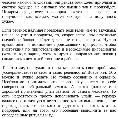
человек какими-то словами или действиями хочет приблизить
светлое будущее, не означает, что именно так и произойдет.
Недаром существует поговорка «хотел как лучше, а
получилось как всегда», «хотел как лучше, а получилось
хуже».
Если ребенок надумал порадовать родителей чем-то вкусным,
нашел рецепт и продукты, то, скорее всего, по-настоящему
съедобное блюдо выйдет далеко не с первого раза. Нужно
время, опыт и понимание происходящих процессов, чтобы
инструкция по приготовлению и необходимые ингредиенты
(хоть в кулинарии, хоть в других направлениях жизни)
сложились в нечто действенное и рабочее.
Так что же, не нужно и пытаться решить свои проблемы,
усовершенствовать себя и свою реальность? Вовсе нет. Это
можно и нужно делать. Но только осознанно и серьезно.
Необходимо понимать, что слово upaya несет в себе
совершенно нейтральный смысл. А итоги (плохие или
хорошие) применения упай зависят от самого человека. То
есть недостаточно просто использовать упайи — гораздо
важнее нести личную ответственность за их выполнение, а не
перекладывать ее на кого-то другого: на того, кто их
подобрал, или на того, кто пообещал выполнить за вас
определенные ритуалы и т.д.