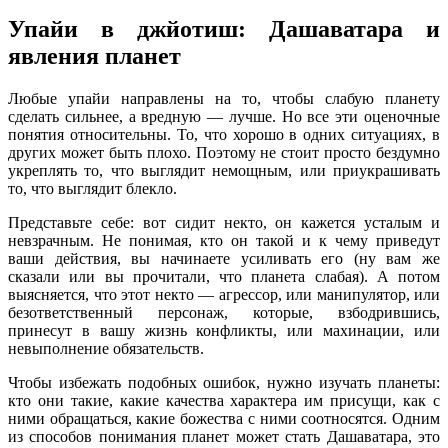
Упайи в джйотиш: Дашаватара и
явления планет
Любые упайи направлены на то, чтобы слабую планету
сделать сильнее, а вредную — лучше. Но все эти оценочные
понятия относительны. То, что хорошо в одних ситуациях, в
других может быть плохо. Поэтому не стоит просто бездумно
укреплять то, что выглядит немощным, или приукрашивать
то, что выглядит блекло.
Представьте себе: вот сидит некто, он кажется усталым и
невзрачным. Не понимая, кто он такой и к чему приведут
ваши действия, вы начинаете усиливать его (ну вам же
сказали или вы прочитали, что планета слабая). А потом
выясняется, что этот некто — агрессор, или манипулятор, или
безответственный персонаж, которые, взбодрившись,
принесут в вашу жизнь конфликты, или махинации, или
невыполнение обязательств.
Чтобы избежать подобных ошибок, нужно изучать планеты:
кто они такие, какие качества характера им присущи, как с
ними обращаться, какие божества с ними соотносятся. Одним
из способов понимания планет может стать Дашаватара, это