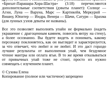
«Брихат-Парашара-Хора-Шастра» (3:18) перечисляются
дополнительные соответствия (дэваты планет): Солнце —
Агни, Луна — Варуна, Марс — Картикейя, Меркурий —
Вишну, Юпитер — Индра, Венера — Шачи, Сатурн — Брахма
(для лунных узлов деваты не названы).
Все это позволяет выполнять упайи не формально (надеть
украшение с драгоценным камнем, повесить янтру на стену),
а более осознанно. Вы будете видеть и понимать, какому
персонажу поклоняетесь, как он выглядит и характеризуется,
за что отвечает, что любит и не любит. И это даст гораздо
лучшие результаты от выполнения упай, чем бездумное
чтение мантры или оплата ягьи. В то же время отказываться
от привычных упай тоже не стоит, просто их нужно
совмещать с изучением планет.
© Сухова Елена
Копирование (полное или частичное) запрещено