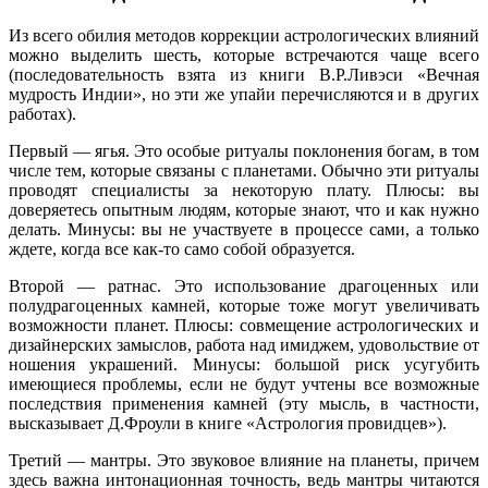
Из всего обилия методов коррекции астрологических влияний
можно выделить шесть, которые встречаются чаще всего
(последовательность взята из книги В.Р.Ливэси «Вечная
мудрость Индии», но эти же упайи перечисляются и в других
работах).
Первый — ягья. Это особые ритуалы поклонения богам, в том
числе тем, которые связаны с планетами. Обычно эти ритуалы
проводят специалисты за некоторую плату. Плюсы: вы
доверяетесь опытным людям, которые знают, что и как нужно
делать. Минусы: вы не участвуете в процессе сами, а только
ждете, когда все как-то само собой образуется.
Второй — ратнас. Это использование драгоценных или
полудрагоценных камней, которые тоже могут увеличивать
возможности планет. Плюсы: совмещение астрологических и
дизайнерских замыслов, работа над имиджем, удовольствие от
ношения украшений. Минусы: большой риск усугубить
имеющиеся проблемы, если не будут учтены все возможные
последствия применения камней (эту мысль, в частности,
высказывает Д.Фроули в книге «Астрология провидцев»).
Третий — мантры. Это звуковое влияние на планеты, причем
здесь важна интонационная точность, ведь мантры читаются