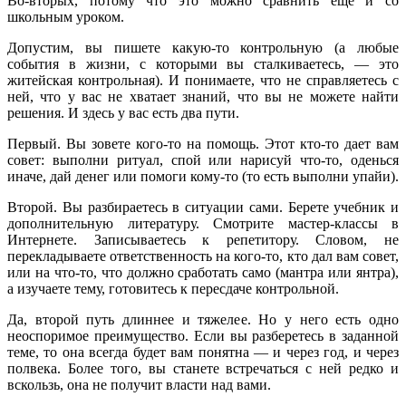
Во-вторых, потому что это можно сравнить еще и со
школьным уроком.
Допустим, вы пишете какую-то контрольную (а любые
события в жизни, с которыми вы сталкиваетесь, — это
житейская контрольная). И понимаете, что не справляетесь с
ней, что у вас не хватает знаний, что вы не можете найти
решения. И здесь у вас есть два пути.
Первый. Вы зовете кого-то на помощь. Этот кто-то дает вам
совет: выполни ритуал, спой или нарисуй что-то, оденься
иначе, дай денег или помоги кому-то (то есть выполни упайи).
Второй. Вы разбираетесь в ситуации сами. Берете учебник и
дополнительную литературу. Смотрите мастер-классы в
Интернете. Записываетесь к репетитору. Словом, не
перекладываете ответственность на кого-то, кто дал вам совет,
или на что-то, что должно сработать само (мантра или янтра),
а изучаете тему, готовитесь к пересдаче контрольной.
Да, второй путь длиннее и тяжелее. Но у него есть одно
неоспоримое преимущество. Если вы разберетесь в заданной
теме, то она всегда будет вам понятна — и через год, и через
полвека. Более того, вы станете встречаться с ней редко и
вскользь, она не получит власти над вами.