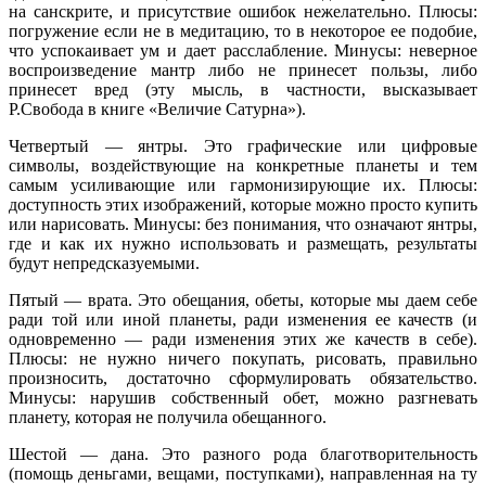
на санскрите, и присутствие ошибок нежелательно. Плюсы:
погружение если не в медитацию, то в некоторое ее подобие,
что успокаивает ум и дает расслабление. Минусы: неверное
воспроизведение мантр либо не принесет пользы, либо
принесет вред (эту мысль, в частности, высказывает
Р.Свобода в книге «Величие Сатурна»).
Четвертый — янтры. Это графические или цифровые
символы, воздействующие на конкретные планеты и тем
самым усиливающие или гармонизирующие их. Плюсы:
доступность этих изображений, которые можно просто купить
или нарисовать. Минусы: без понимания, что означают янтры,
где и как их нужно использовать и размещать, результаты
будут непредсказуемыми.
Пятый — врата. Это обещания, обеты, которые мы даем себе
ради той или иной планеты, ради изменения ее качеств (и
одновременно — ради изменения этих же качеств в себе).
Плюсы: не нужно ничего покупать, рисовать, правильно
произносить, достаточно сформулировать обязательство.
Минусы: нарушив собственный обет, можно разгневать
планету, которая не получила обещанного.
Шестой — дана. Это разного рода благотворительность
(помощь деньгами, вещами, поступками), направленная на ту