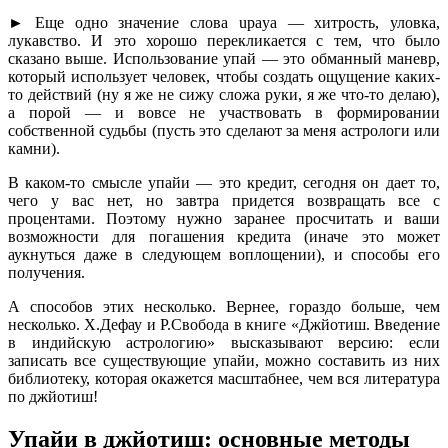
► Еще одно значение слова upaya — хитрость, уловка,
лукавство. И это хорошо перекликается с тем, что было
сказано выше. Использование упай — это обманный маневр,
который использует человек, чтобы создать ощущение каких-
то действий (ну я же не сижу сложа руки, я же что-то делаю),
а порой — и вовсе не участвовать в формировании
собственной судьбы (пусть это сделают за меня астрологи или
камни).
В каком-то смысле упайи — это кредит, сегодня он дает то,
чего у вас нет, но завтра придется возвращать все с
процентами. Поэтому нужно заранее просчитать и ваши
возможности для погашения кредита (иначе это может
аукнуться даже в следующем воплощении), и способы его
получения.
А способов этих несколько. Вернее, гораздо больше, чем
несколько. Х.Дефау и Р.Свобода в книге «Джйотиш. Введение
в индийскую астрологию» высказывают версию: если
записать все существующие упайи, можно составить из них
библиотеку, которая окажется масштабнее, чем вся литература
по джйотиш!
Упайи в джйотиш: основные методы