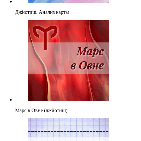
Джйотиш. Анализ карты
Марс в Овне (джйотиш)