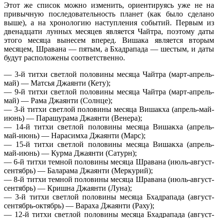
Этот же список можно изменить, ориентируясь уже не на
привычную последовательность планет (как было сделано
выше), а на хронологию наступления событий. Первым из
двенадцати лунных месяцев является Чайтра, поэтому даты
этого месяца вынесем вперед. Вишака является вторым
месяцем, Шравана — пятым, а Бхадрапада — шестым, и даты
будут расположены соответственно.
— 3-й титхи светлой половины месяца Чайтра (март-апрель-
май) — Матсья Джаянти (Кету);
— 9-й титхи светлой половины месяца Чайтра (март-апрель-
май) — Рама Джаянти (Солнце);
— 3-й титхи светлой половины месяца Вишакха (апрель-май-
июнь) — Парашурама Джаянти (Венера);
— 14-й титхи светлой половины месяца Вишакха (апрель-
май-июнь) — Нарасимха Джаянти (Марс);
— 15-й титхи светлой половины месяца Вишакха (апрель-
май-июнь) — Курма Джаянти (Сатурн);
— 6-й титхи темной половины месяца Шравана (июль-август-
сентябрь) — Баларама Джаянти (Меркурий);
— 8-й титхи темной половины месяца Шравана (июль-август-
сентябрь) — Кришна Джаянти (Луна);
— 3-й титхи светлой половины месяца Бхадрапада (август-
сентябрь-октябрь) — Вараха Джаянти (Раху);
— 12-й титхи светлой половины месяца Бхадрапада (август-