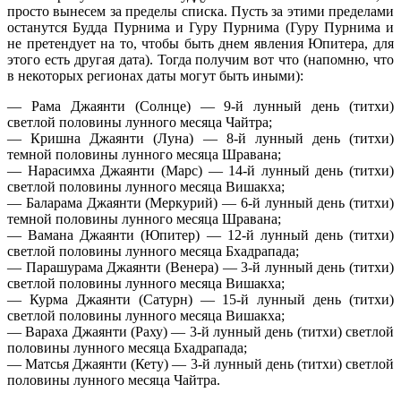
просто вынесем за пределы списка. Пусть за этими пределами
останутся Будда Пурнима и Гуру Пурнима (Гуру Пурнима и
не претендует на то, чтобы быть днем явления Юпитера, для
этого есть другая дата). Тогда получим вот что (напомню, что
в некоторых регионах даты могут быть иными):
— Рама Джаянти (Солнце) — 9-й лунный день (титхи)
светлой половины лунного месяца Чайтра;
— Кришна Джаянти (Луна) — 8-й лунный день (титхи)
темной половины лунного месяца Шравана;
— Нарасимха Джаянти (Марс) — 14-й лунный день (титхи)
светлой половины лунного месяца Вишакха;
— Баларама Джаянти (Меркурий) — 6-й лунный день (титхи)
темной половины лунного месяца Шравана;
— Вамана Джаянти (Юпитер) — 12-й лунный день (титхи)
светлой половины лунного месяца Бхадрапада;
— Парашурама Джаянти (Венера) — 3-й лунный день (титхи)
светлой половины лунного месяца Вишакха;
— Курма Джаянти (Сатурн) — 15-й лунный день (титхи)
светлой половины лунного месяца Вишакха;
— Вараха Джаянти (Раху) — 3-й лунный день (титхи) светлой
половины лунного месяца Бхадрапада;
— Матсья Джаянти (Кету) — 3-й лунный день (титхи) светлой
половины лунного месяца Чайтра.