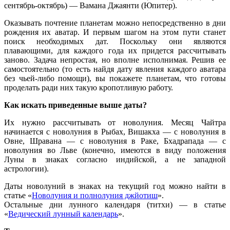
сентябрь-октябрь) — Вамана Джаянти (Юпитер).
Оказывать почтение планетам можно непосредственно в дни
рождения их аватар. И первым шагом на этом пути станет
поиск необходимых дат. Поскольку они являются
плавающими, для каждого года их придется рассчитывать
заново. Задача непростая, но вполне исполнимая. Решив ее
самостоятельно (то есть найдя дату явления каждого аватара
без чьей-либо помощи), вы покажете планетам, что готовы
проделать ради них такую кропотливую работу.
Как искать приведенные выше даты?
Их нужно рассчитывать от новолуния. Месяц Чайтра
начинается с новолуния в Рыбах, Вишакха — с новолуния в
Овне, Шравана — с новолуния в Раке, Бхадрапада — с
новолуния во Льве (конечно, имеются в виду положения
Луны в знаках согласно индийской, а не западной
астрологии).
Даты новолуний в знаках на текущий год можно найти в
статье «
Новолуния и полнолуния джйотиш
».
Остальные дни лунного календаря (титхи) — в статье
«
Ведический лунный календарь
».