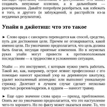
создавать ненужные иллюзии, а в дальнейшем —
разочарования. Давайте попробуем разобраться, как избежать
и того, и другого (и заблуждений, и расстройств из-за
неудачных результатов).
Упайи в джйотиш: что это такое
► Слово upaya с санскрита переводится как способ, средство,
путь для достижения цели. Причем не оговаривается, какой
именно цели. По умолчанию предполагается, что цель должна
быть благая, несущая приятные изменения. Но в неумелых
руках упайи могут привести к противоположным
последствиям — к трудностям и усложнению ситуации.
Упайи — это инструмент, с которым нужно уметь работать.
Такой же, как, например, острое лезвие: профессионал с его
помощью нанесет красивый узор на деревянную шкатулку,
удалит воспаленный аппендикс или выполнит уникальную
стрижку. Дилетант в лучшем случае сделает несколько
простых разрезов/надрезов, в худшем — нанесет травму.
► Еще одно значение слова upaya — приход, приближение.
Опять же по умолчанию предполагается, что это наступление
чего-то хорошего. Но по факту может оказаться иначе. То, что