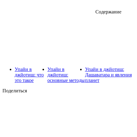
Содержание
Упайи в
Упайи в
Упайи в джйотиш:
джйотиш: что
джйотиш:
Дашаватара и явления
это такое
основные методы
планет
Поделиться