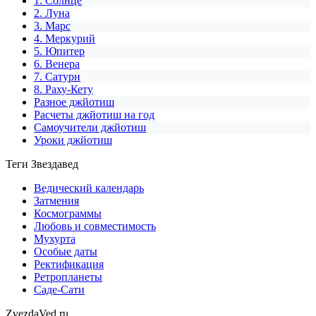
1. Солнце
2. Луна
3. Марс
4. Меркурий
5. Юпитер
6. Венера
7. Сатурн
8. Раху-Кету
Разное джйотиш
Расчеты джйотиш на год
Самоучители джйотиш
Уроки джйотиш
Теги Звездавед
Ведический календарь
Затмения
Космограммы
Любовь и совместимость
Мухурта
Особые даты
Ректификация
Ретропланеты
Саде-Сати
ZvezdaVed.ru